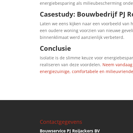
energiebesparing als milieubescherming onde
Casestudy: Bouwbedrijf PJ Ro
Laten we eens kijken naar een voorbeeld van h
een oudere woning voorzien van nieuwe gevelis
binnenklimaat werd aanzienlijk verbeterd.
Conclusie
Isolatie is de slimme keuze voor energiebespar
realiseren van deze voordelen.
Neem vandaag n
energiezuinige, comfortabele en milieuvriende
Contactgegevens
Bouwservice PJ Roijackers BV