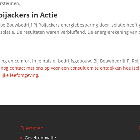
rsteunen.
ijackers in Actie
oe Bouwbedrijf PJ Roijackers energiebesparing door isolatie heeft 
olatie. De resultaten waren verbluffend. De energierekening van d
ing en comfort in je huis of bedrijfsgebouw. Bij Bouwbedrijf PJ Roij
og contact met ons op voor een consult om te ontdekken hoe isolat
lijke leefomgeving.
Diensten
Gevelrenovatie