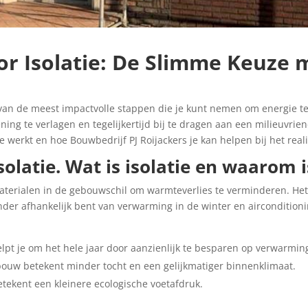
r Isolatie: De Slimme Keuze 
n van de meest impactvolle stappen die je kunt nemen om energie te
g te verlagen en tegelijkertijd bij te dragen aan een milieuvriendel
e werkt en hoe Bouwbedrijf PJ Roijackers je kan helpen bij het rea
olatie. Wat is isolatie en waarom i
n materialen in de gebouwschil om warmteverlies te verminderen. Het
der afhankelijk bent van verwarming in de winter en airconditioni
lpt je om het hele jaar door aanzienlijk te besparen op verwarmin
ouw betekent minder tocht en een gelijkmatiger binnenklimaat.
tekent een kleinere ecologische voetafdruk.