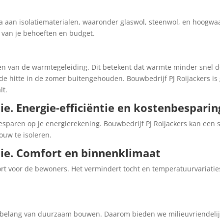
a aan isolatiematerialen, waaronder glaswol, steenwol, en hoogw
s van je behoeften en budget.
n van de warmtegeleiding. Dit betekent dat warmte minder snel d
de hitte in de zomer buitengehouden. Bouwbedrijf PJ Roijackers is g
lt.
ie. Energie-efficiëntie en kostenbespari
besparen op je energierekening. Bouwbedrijf PJ Roijackers kan een 
ouw te isoleren.
tie. Comfort en binnenklimaat
t voor de bewoners. Het vermindert tocht en temperatuurvariaties
et belang van duurzaam bouwen. Daarom bieden we milieuvriendelijk